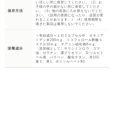
い涼しい所に保管してください。（2）お
子様の手の届かない所に保管してくださ
保存方法
い。（3）他の容器に入れ替えないでくだ
さい。（誤用の原因になったり、品質が変
わることがあります。）（4）使用期限を
過ぎた製品は服用しないでください。
＜有効成分＞１日２カプセル中、オキソア
ミヂン末200ｍｇ、トコフェロール酢酸エ
ステル10ｍｇ、チアミン硝化物8ｍｇ
栄養成分
〔添加物として〕サラシミツロウ、ゴマ
油、ゼラチン、濃グリセリン、D-ソルビト
ール液、パラベン、酸化チタン、赤102、
黄５、青1、ポリソルベート80