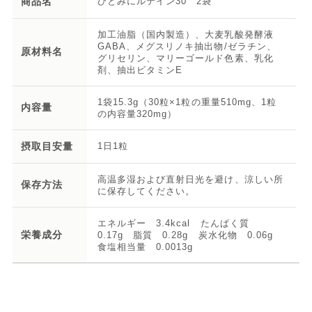
商品名
ひとみにルテイン30 2袋
加工油脂（国内製造）、大麦乳酸発酵液
GABA、メグスリノキ抽出物/ゼラチン、
原材料名
グリセリン、マリーゴールド色素、乳化
剤、抽出ビタミンE
1袋15.3g（30粒×1粒の重量510mg、1粒
内容量
の内容量320mg）
摂取目安量
1日1粒
高温多湿および直射日光を避け、涼しい所
保存方法
に保存してください。
エネルギー 3.4kcal たんぱく質
栄養成分
0.17g 脂質 0.28g 炭水化物 0.06g
食塩相当量 0.0013g