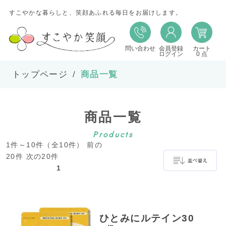
すこやかな暮らしと、笑顔あふれる毎日をお届けします。
問い合わせ
会員登録
カート
並び替え
ログイン
0 点
トップページ
商品一覧
並び順
商品一覧
在庫
Products
1件～10件（全10件） 前の
表示件数
20件 次の20件
1
並べ替え
ひとみにルテイン30