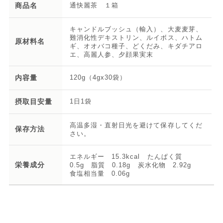
商品名
通快麗茶 １箱
キャンドルブッシュ（輸入）、大麦麦芽、
難消化性デキストリン、ルイボス、ハトム
原材料名
ギ、オオバコ種子、どくだみ、キダチアロ
エ、高麗人参、夕顔果実末
内容量
120g（4gx30袋）
摂取目安量
1日1袋
高温多湿・直射日光を避けて保存してくだ
保存方法
さい。
エネルギー 15.3kcal たんぱく質
栄養成分
0.5g 脂質 0.18g 炭水化物 2.92g
食塩相当量 0.06g