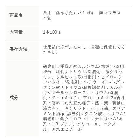
薬用 薩摩なた豆ハミガキ 爽香プラス
商品名
１箱
内容量
1本100ｇ
使用後は必ずふたをし、清潔に保管してく
保存方法
ださい。
研磨剤：重質炭酸カルシウム/精製水/薬用
成分：塩化ナトリウム/湿潤剤：濃グリセ
リン、ソルビット液/研磨剤：ヒドロキシ
アパタイト/発泡剤：N-ラウロイル-L-グル
タミン酸ナトリウム/粘度調整剤：カルボ
キシメチルセルロースナトリウム/湿潤
成分
剤：チャエキス(1)、アロエエキス(2)/香味
剤：香料（なた豆の種子・茎・葉・莢抽出
液含有）、キシリット、ハッカ油、スペア
ミント油/pH調整剤：クエン酸ナトリウム/
着色剤：銅クロロフィリンナトリウム/溶
剤：1,3-ブチレングリコール、エタノー
ル、無水エタノール