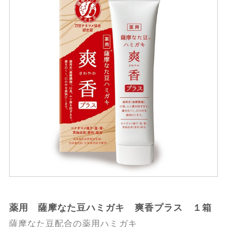
薬用 薩摩なた豆ハミガキ 爽香プラス １箱
薩摩なた豆配合の薬用ハミガキ