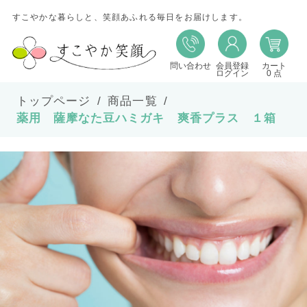
すこやかな暮らしと、笑顔あふれる毎日をお届けします。
問い合わせ
会員登録
カート
ログイン
0 点
トップページ
商品一覧
薬用 薩摩なた豆ハミガキ 爽香プラス １箱