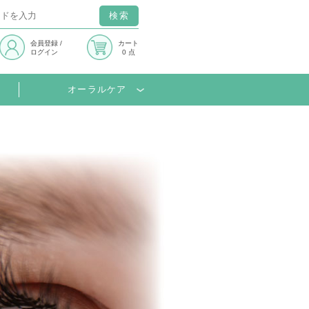
検索
会員登録
/
カート
ログイン
0 点
オーラルケア