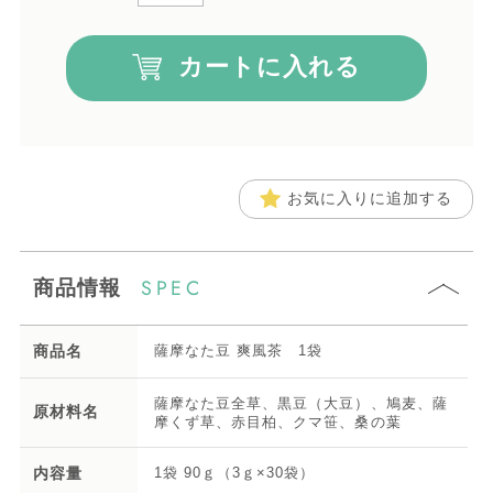
カートに入れる
お気に入りに追加する
SPEC
商品情報
商品名
薩摩なた豆 爽風茶 1袋
薩摩なた豆全草、黒豆（大豆）、鳩麦、薩
原材料名
摩くず草、赤目柏、クマ笹、桑の葉
内容量
1袋 90ｇ（3ｇ×30袋）