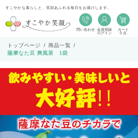
すこやかな暮らしと、笑顔あふれる毎日をお届けします。
問い合わせ
会員登録
カート
ログイン
0 点
トップページ
商品一覧
薩摩なた豆 爽風茶 1袋