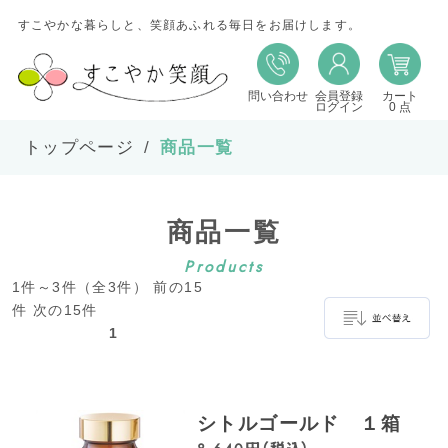
すこやかな暮らしと、笑顔あふれる毎日をお届けします。
問い合わせ
会員登録
カート
並び替え
ログイン
0 点
トップページ
商品一覧
並び順
商品一覧
在庫
Products
1件～3件（全3件） 前の15
表示件数
件 次の15件
1
並べ替え
シトルゴールド １箱