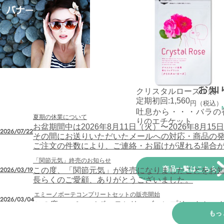
お知
クリスタルローズ１袋
定期初回:1,560
円（税込）
吐息から・・・バラの
夏期の休業について
りのエチケット
お盆期間中は2026年8月11日（火）〜2026年8月
2026/07/22
その間にお送りいただいたメールへの対応・商品の発送
ご注文の件数により、ご連絡・お届けが遅れる場合
「関節元気」終売のお知らせ
商品一覧はこちら
2026/03/19
この度、「関節元気」が終売になりましたことをお
長らくのご愛顧、ありがとうございました。
エミーノボーテコンプリートセットの販売開始
2026/03/04
この度、エミーノボーテシリーズコンプリートセッ
もっ
年末年始の休業について