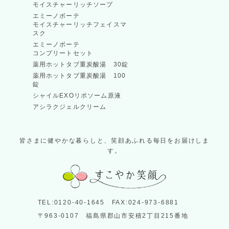
モイスチャーリッチソープ
エミーノボーテ
モイスチャーリッチフェイスマ
スク
本人認証サービス「EMV 3-Dセキュア（3Dセキュア2.0）
エミーノボーテ
コンプリートセット
薬用ホットタブ重炭酸湯 30錠
薬用ホットタブ重炭酸湯 100
錠
シャイルEXOリポソーム原液
ご利用いただき、誠にありがとうございます。
アシラクジェルクリーム
、長年に渡り価格の維持に努めて参りました。
皆さまに健やかな暮らしと、笑顔あふれる毎日をお届けしま
受け、現行価格でのご提供が困難な状況となり、誠に不本意で
す。
を改定させていただきます。
んが、何卒余儀ない事情をご理解いただき、今後とも変わらぬ
TEL:0120-40-1645 FAX:024-973-6881
〒963-0107 福島県郡山市安積2丁目215番地