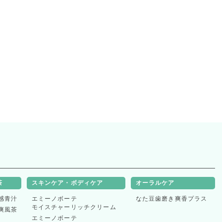
きましては
。
ついて
ビス株式会社が提供する「GMO後払い」において
とれない場合
事務手数料）が発生いたします。
は
定商取引法に基づく表記」の
項」をご覧ください。
以降ご利用のお取引より徴収
3回、合計891円/税込）
発行するごとに加算
茶
スキンケア・ボディケア
オーラルケア
希望時間帯の改正が行われました。
感青汁
エミーノボーテ
なた豆歯磨き爽香プラス
るお客様は
モイスチャーリッチクリーム
爽風茶
エミーノボーテ