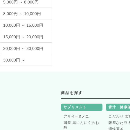
5,000円 ～ 8,000円
2024/12/02
一時 停止させていただきます。
クレジットカードのご登録、及び登録内容変更につ
8,000円 ～ 10,000円
お電話にてご対応させていただきます。
10,000円 ～ 15,000円
予め、ご了承いただきますよう、お願いいたします
【重要】「GMO後払い」お支払い延滞時の回収事務手数料のご負担に
15,000円 ～ 20,000円
12月1日（日）午前0:00よりGMOペイメントサー
20,000円 ～ 30,000円
お支払い期日を一定期間過ぎてもお支払いの確認が
ご利用代金の回収手続きに関わる費用（以下、回収
30,000円 ～
回収事務手数料の徴収金額については下記参照また
2024/10/26
12月1日（日）以降に表示されるサイト下部の「特
支払い方法内にあるGMO後払いサービスの「注意事
■徴収回収時期 ：2024年12月1日（日）0:00〜
■徴収金額 ：297円/税込を請求金額に加算（最大
商品を探す
■加算タイミング：お支払い期限を超過し、請求書を
サプリメント
青汁・健康
ゆうパックの配達希望時間帯の改正について
10月1日の郵便料金改定に伴い、ゆうパックの配達
アサイー&ノニ
こだわり 実
2024/10/03
定期コースで「20：00〜21：00」を選択されてい
国産 黒にんにくのお
薩摩なた豆 
「19：00〜21：00」への変更になります。
酢
通快麗茶