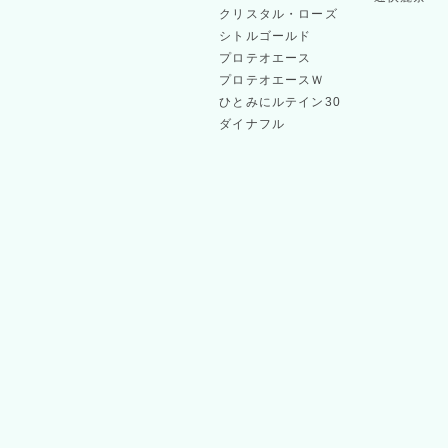
あらかじめ、ご了承願います。
クリスタル・ローズ
シトルゴールド
プロテオエース
EMV 3-Dセキュア（3Dセキュア2.0）の導入について
プロテオエースＷ
2024/04/03
お客様により安心・安全にお買い物いただけますよう、
ひとみにルテイン30
導入致します。
ダイナフル
一部商品の価格改定のお知らせ
日頃より、「すこやか笑顔オンラインショップ」を
弊社では、お客様へより良い商品をお届けするため
しかしながら昨今の原料・資材価格の著しい上昇を
ざいますが、この度弊社一部商品につきまして価格
皆様にはご迷惑をおかけして大変申し訳ございませ
顧ご支援を賜りますようお願い申し上げます。
2024/04/01
＜価格改定日と対象商品 ＞