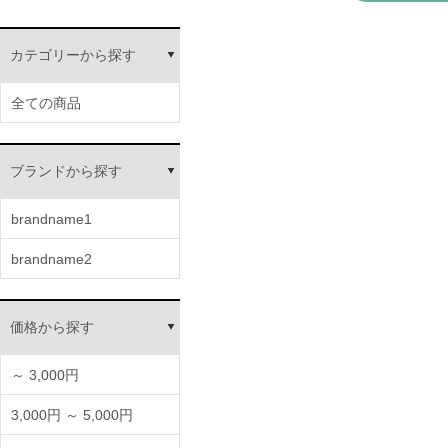
年末年始は2025年12月31日（水）〜2026年1月
2025/12/13
その間にお送りいただいたメールへの対応・商品の発送
ご注文の件数により、ご連絡・お届けが遅れる場合が
カテゴリーから探す
ファンサイト”MONIPLA”について
2025/11/30
この度、モニプラファンサイトのサービスを終了した
全ての商品
お客様におかれましては、かわらぬご愛顧をたまわり
夏季休暇についてお知らせ
誠に勝手ながら２０２５年８月１２日（火）〜２０
ブランドから探す
2025/07/25
その間にお送りいただいたメールへの対応・商品の
brandname1
ご注文の件数により、ご連絡・お届けが遅れる場合
『ダイナフル』販売開始のお知らせ
brandname2
2025/07/19
日頃より、「すこやか笑顔オンラインショップ」をご
新商品『ダイナフル』の販売を開始いたしました。
『プロテオエースW』販売開始のお知らせ
価格から探す
2025/03/24
日頃より、「すこやか笑顔オンラインショップ」を
新商品『プロテオエースW』の販売を開始いたし
～ 3,000円
【重要】クレジットカードの新規登録と登録内容変更について
3,000円 ～ 5,000円
当サイトにおいて『クレジットマスター』の攻撃を
原因が特定できるまで、 マイページでのクレジット