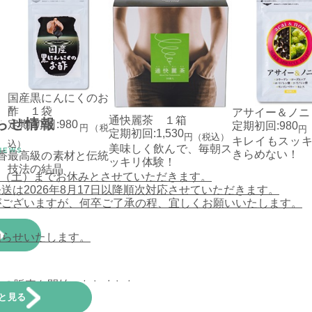
国産黒にんにくのお
酢 １袋
アサイー＆ノニ
通快麗茶 １箱
らせ情報
定期初回:980
定期初回:980
円（税
円
定期初回:1,530
円（税込）
キレイもスッ
込）
美味しく飲んで、毎朝ス
NEWS
きらめない！
最高級の素材と伝統
香
ッキリ体験！
技法の結晶
15日（土）までお休みとさせていただきます。
は2026年8月17日以降順次対応させていただきます。
がございますが、何卒ご了承の程、宜しくお願いいたします。
知らせいたします。
トの販売を開始いたしました。
と見る