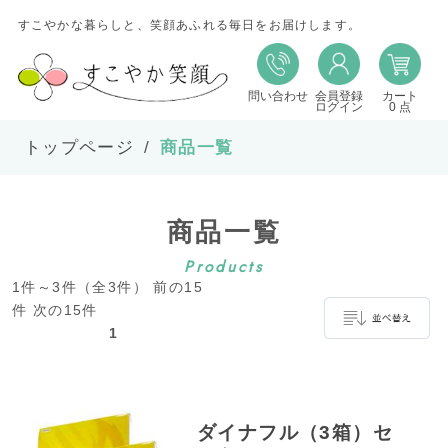
すこやかな暮らしと、笑顔あふれる毎日をお届けします。
問い合わせ
会員登録
カート
並び替え
ログイン
0 点
トップページ
商品一覧
並び順
商品一覧
在庫
Products
1件～3件（全3件） 前の15
表示件数
件 次の15件
1
並べ替え
ダイナフル（3箱）セ