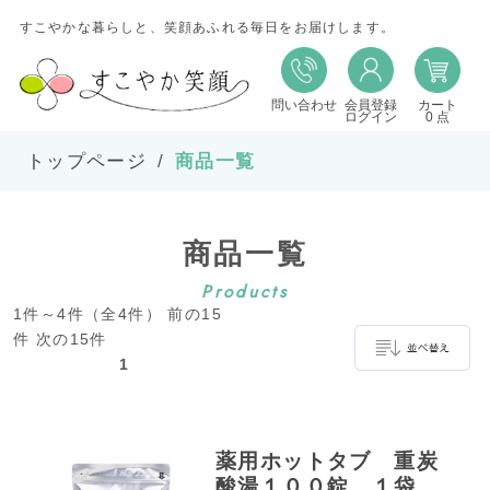
すこやかな暮らしと、笑顔あふれる毎日をお届けします。
問い合わせ
会員登録
カート
並び替え
ログイン
0 点
トップページ
商品一覧
並び順
商品一覧
在庫
Products
1件～4件（全4件） 前の15
表示件数
件 次の15件
1
並べ替え
薬用ホットタブ 重炭
酸湯１００錠 １袋