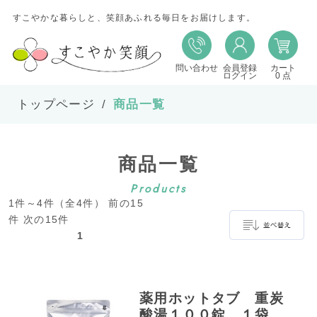
すこやかな暮らしと、笑顔あふれる毎日をお届けします。
問い合わせ
会員登録
カート
並び替え
ログイン
0 点
トップページ
商品一覧
並び順
商品一覧
在庫
Products
1件～4件（全4件） 前の15
表示件数
件 次の15件
1
並べ替え
薬用ホットタブ 重炭
酸湯１００錠 １袋