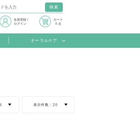
検索
会員登録
/
カート
ログイン
0 点
オーラルケア
示
表示件数 :
20