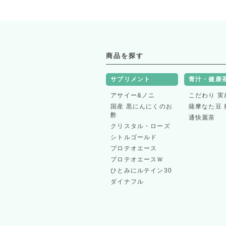
商品を探す
サプリメント
青汁・健康
アサイー&ノニ
こだわり 実
国産 黒にんにくのお
薩摩なた豆 
酢
通快麗茶
クリスタル・ローズ
シトルゴールド
プロテオエース
プロテオエースＷ
ひとみにルテイン30
ダイナフル