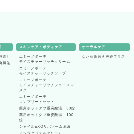
茶
スキンケア・ボディケア
オーラルケア
感青汁
エミーノボーテ
なた豆歯磨き爽香プラス
モイスチャーリッチクリーム
爽風茶
エミーノボーテ
モイスチャーリッチソープ
エミーノボーテ
モイスチャーリッチフェイスマ
スク
エミーノボーテ
コンプリートセット
薬用ホットタブ重炭酸湯 30錠
薬用ホットタブ重炭酸湯 100
錠
シャイルEXOリポソーム原液
アシラクジェルクリーム