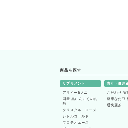
商品を探す
サプリメント
青汁・健康
アサイー&ノニ
こだわり 実
国産 黒にんにくのお
薩摩なた豆 
酢
通快麗茶
クリスタル・ローズ
シトルゴールド
プロテオエース