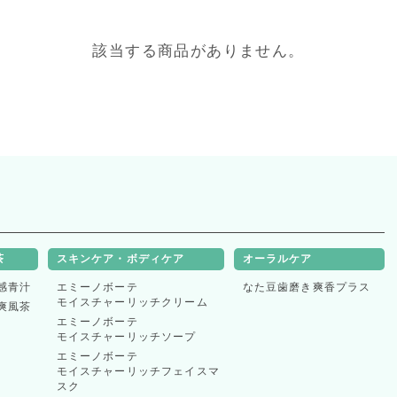
該当する商品がありません。
表示件数
茶
スキンケア・ボディケア
オーラルケア
感青汁
エミーノボーテ
なた豆歯磨き爽香プラス
並べ替え
モイスチャーリッチクリーム
爽風茶
エミーノボーテ
モイスチャーリッチソープ
エミーノボーテ
モイスチャーリッチフェイスマ
スク