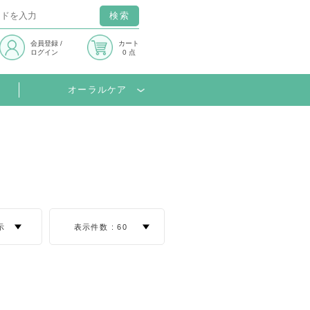
検索
会員登録
/
カート
ログイン
0 点
オーラルケア
示
表示件数 :
60