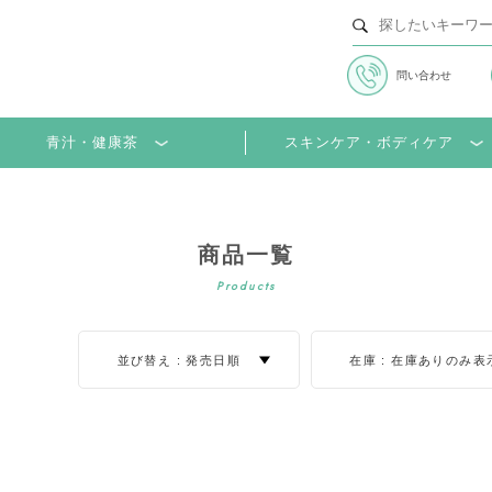
問い合わせ
並び替え
並び順
青汁・健康茶
スキンケア・ボディケア
商品一覧
Products
並び替え :
発売日順
在庫 :
在庫ありのみ表
在庫