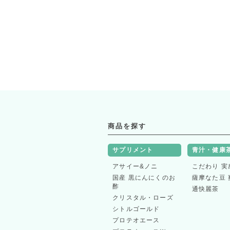
商品を探す
サプリメント
青汁・健康
アサイー&ノニ
こだわり 実
国産 黒にんにくのお
薩摩なた豆 
酢
通快麗茶
クリスタル・ローズ
シトルゴールド
プロテオエース