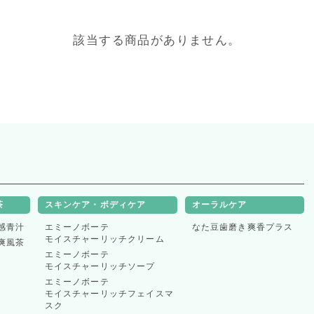
該当する商品がありません。
表示件数
茶
スキンケア・ボディケア
オーラルケア
感青汁
エミーノボーテ
なた豆歯磨き爽香プラス
並べ替え
モイスチャーリッチクリーム
爽風茶
エミーノボーテ
モイスチャーリッチソープ
エミーノボーテ
モイスチャーリッチフェイスマ
スク