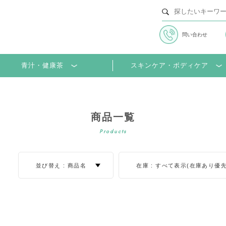
問い合わせ
並び替え
並び順
青汁・健康茶
スキンケア・ボディケア
商品一覧
Products
並び替え :
商品名
在庫 :
すべて表示(在庫あり優先
在庫