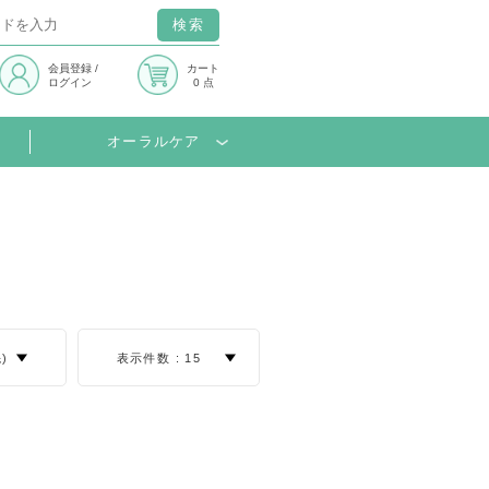
検索
会員登録
/
カート
ログイン
0 点
オーラルケア
)
表示件数 :
15